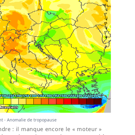
ent - Anomalie de tropopause
ndre : il manque encore le « moteur »